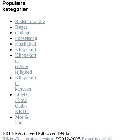
Populære
kategorier
Bedsteforældre
Bøger
Collager
Fødselsdag
Kærlighed
Klippekort
Klippekort
til
enhver
lejlighed
Klippekort
til
kæresten
LCHF
/ Low
Carb /
KETO
Mor &
Far
FRI FRAGT ved køb over 399 kr.
Rikke-B ... grafisk design
@2012-2025
Privatlivspolitik