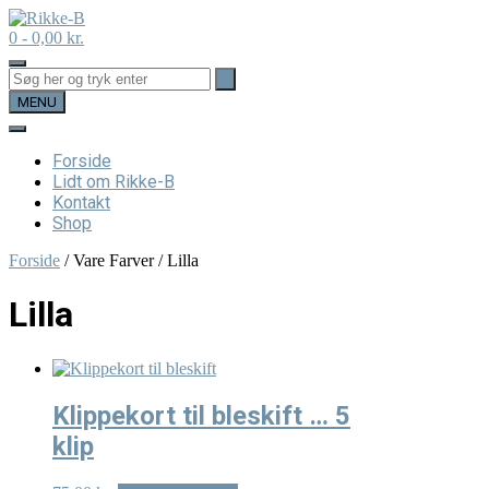
Skip
to
0
- 0,00 kr.
content
MENU
Forside
Lidt om Rikke-B
Kontakt
Shop
Forside
/ Vare Farver / Lilla
Lilla
Klippekort til bleskift … 5
klip