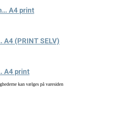
n… A4 print
to… A4 (PRINT SELV)
… A4 print
lighederne kan vælges på varesiden