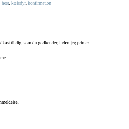
,
hest
,
kæledyr
,
konfirmation
udkast til dig, som du godkender, inden jeg printer.
mme.
anmeldelse.