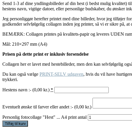
Send 1-3 af dine yndlingsbilleder af din hest (i bedst mulig kvalitet) 
hestens navn, vigtige datoer, eller personlige budskaber, du ønsker ink
Jeg personliggør herefter printet med dine billeder, hvor jeg tilføjer f
godkender selvfølgelig collagen inden jeg printer, så vi er sikre på, at
BEMÆRK: Collagen printes på kvalitets-papir og leveres UDEN ra
Mål: 210×297 mm (A4)
Prisen på dette print er inklusiv forsendelse
Collagen her er lavet med hestebilleder, men den kan selvfølgelig og
Du kan også vælge
PRINT-SELV udgaven
, hvis du vil have hurtigere
trykkeri.
Hestens navn :- (
0,00
kr.
)
*
Eventuelt ønske til farver eller andet :- (
0,00
kr.
)
Personlig fotocollage "Hest" ... A4 print antal
Tilføj til kurv