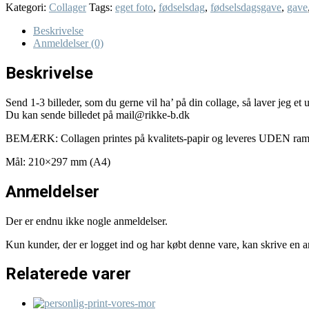
Kategori:
Collager
Tags:
eget foto
,
fødselsdag
,
fødselsdagsgave
,
gave
Beskrivelse
Anmeldelser (0)
Beskrivelse
Send 1-3 billeder, som du gerne vil ha’ på din collage, så laver jeg et 
Du kan sende billedet på mail@rikke-b.dk
BEMÆRK: Collagen printes på kvalitets-papir og leveres UDEN ra
Mål: 210×297 mm (A4)
Anmeldelser
Der er endnu ikke nogle anmeldelser.
Kun kunder, der er logget ind og har købt denne vare, kan skrive en 
Relaterede varer