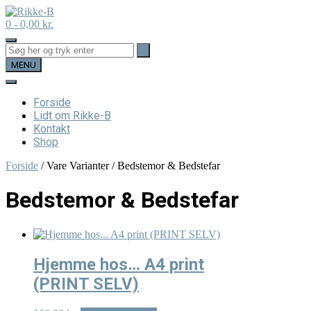
Skip
to
0
- 0,00 kr.
content
MENU
Forside
Lidt om Rikke-B
Kontakt
Shop
Forside
/ Vare Varianter / Bedstemor & Bedstefar
Bedstemor & Bedstefar
Hjemme hos… A4 print
(PRINT SELV)