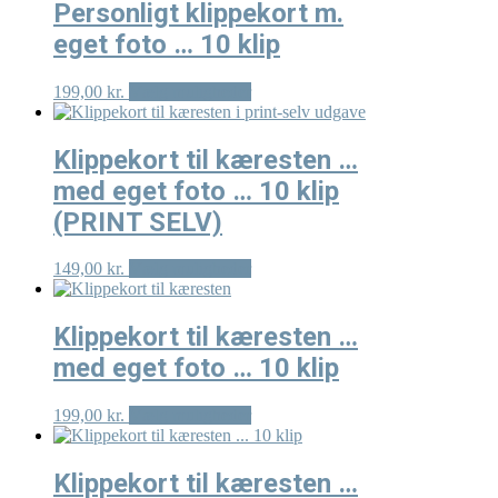
flere
Personligt klippekort m.
varianter.
eget foto … 10 klip
Mulighederne
kan
vælges
Dette
199,00
kr.
Vælg muligheder
på
vare
varesiden
har
flere
Klippekort til kæresten …
varianter.
med eget foto … 10 klip
Mulighederne
kan
(PRINT SELV)
vælges
på
Dette
149,00
kr.
Vælg muligheder
varesiden
vare
har
flere
Klippekort til kæresten …
varianter.
med eget foto … 10 klip
Mulighederne
kan
vælges
Dette
199,00
kr.
Vælg muligheder
på
vare
varesiden
har
flere
Klippekort til kæresten …
varianter.