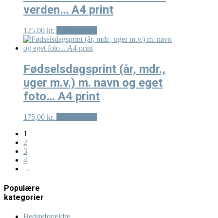
verden… A4 print
125,00
kr.
Tilføj til kurv
Fødselsdagsprint (år, mdr.,
uger m.v.) m. navn og eget
foto… A4 print
175,00
kr.
Tilføj til kurv
1
2
3
4
→
Populære
kategorier
Bedsteforældre