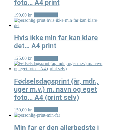
foto… A4 print
Mulighederne
kan
vælges
199,00
kr.
Tilføj til kurv
på
varesiden
Hvis ikke min far kan klare
det… A4 print
125,00
kr.
Tilføj til kurv
Fødselsdagsprint (år, mdr.,
uger m.v.) m. navn og eget
foto… A4 (print selv)
150,00
kr.
Tilføj til kurv
Min far er den allerbedste i