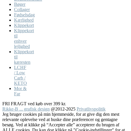
Bøger
Collager
Fødselsdag
Kærlighed
Klippekort
Klippekort
til
enhver
lejlighed
Klippekort
til
kæresten
LCHF
/ Low
Carb /
KETO
Mor &
Far
FRI FRAGT ved køb over 399 kr.
Rikke-B ... grafisk design
@2012-2025
Privatlivspolitik
Jeg bruger cookies på min hjemmeside, for at give dig den mest
relevante oplevelse ved at huske dine præferencer og gentagne
besøg. Ved at klikke på “Accepter alle” accepterer du brugen af
ALLE cookies. Du kan dog klikke på "Cookie-indstillinger" for at