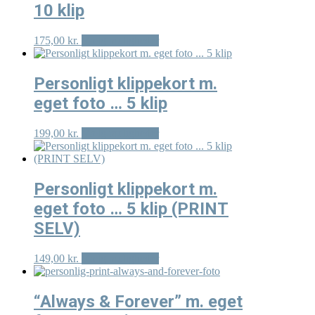
10 klip
Mulighederne
kan
vælges
Dette
175,00
kr.
Vælg muligheder
på
vare
varesiden
har
flere
Personligt klippekort m.
varianter.
eget foto … 5 klip
Mulighederne
kan
vælges
Dette
199,00
kr.
Vælg muligheder
på
vare
varesiden
har
flere
varianter.
Personligt klippekort m.
Mulighederne
eget foto … 5 klip (PRINT
kan
vælges
SELV)
på
varesiden
Dette
149,00
kr.
Vælg muligheder
vare
har
flere
“Always & Forever” m. eget
varianter.