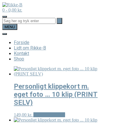
Skip
to
0
- 0,00 kr.
content
MENU
Forside
Lidt om Rikke-B
Kontakt
Shop
Personligt klippekort m.
eget foto … 10 klip (PRINT
SELV)
Dette
149,00
kr.
Vælg muligheder
vare
har