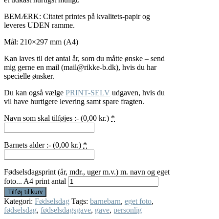
BEMÆRK: Citatet printes på kvalitets-papir og
leveres UDEN ramme.
Mål: 210×297 mm (A4)
Kan laves til det antal år, som du måtte ønske – send
mig gerne en mail (mail@rikke-b.dk), hvis du har
specielle ønsker.
Du kan også vælge
PRINT-SELV
udgaven, hvis du
vil have hurtigere levering samt spare fragten.
Navn som skal tilføjes :- (
0,00
kr.
)
*
Barnets alder :- (
0,00
kr.
)
*
Fødselsdagsprint (år, mdr., uger m.v.) m. navn og eget
foto... A4 print antal
Tilføj til kurv
Kategori:
Fødselsdag
Tags:
barnebarn
,
eget foto
,
fødselsdag
,
fødselsdagsgave
,
gave
,
personlig