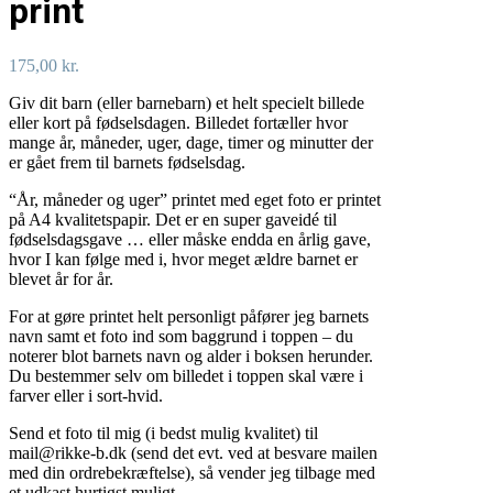
print
175,00
kr.
Giv dit barn (eller barnebarn) et helt specielt billede
eller kort på fødselsdagen. Billedet fortæller hvor
mange år, måneder, uger, dage, timer og minutter der
er gået frem til barnets fødselsdag.
“År, måneder og uger” printet med eget foto er printet
på A4 kvalitetspapir. Det er en super gaveidé til
fødselsdagsgave … eller måske endda en årlig gave,
hvor I kan følge med i, hvor meget ældre barnet er
blevet år for år.
For at gøre printet helt personligt påfører jeg barnets
navn samt et foto ind som baggrund i toppen – du
noterer blot barnets navn og alder i boksen herunder.
Du bestemmer selv om billedet i toppen skal være i
farver eller i sort-hvid.
Send et foto til mig (i bedst mulig kvalitet) til
mail@rikke-b.dk (send det evt. ved at besvare mailen
med din ordrebekræftelse), så vender jeg tilbage med
et udkast hurtigst muligt.