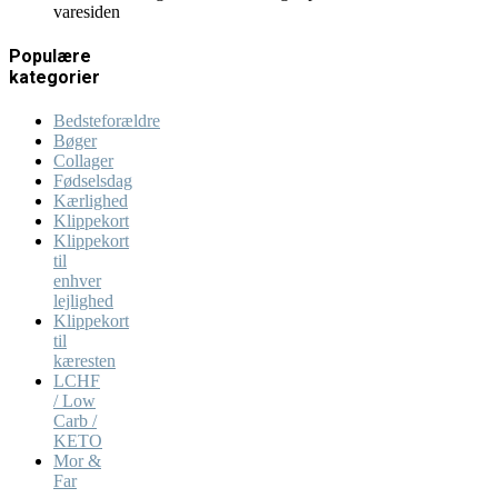
varesiden
Populære
kategorier
Bedsteforældre
Bøger
Collager
Fødselsdag
Kærlighed
Klippekort
Klippekort
til
enhver
lejlighed
Klippekort
til
kæresten
LCHF
/ Low
Carb /
KETO
Mor &
Far