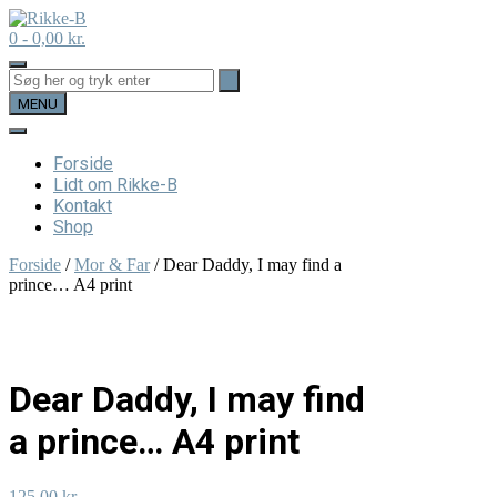
Skip
to
0
- 0,00 kr.
content
MENU
Forside
Lidt om Rikke-B
Kontakt
Shop
Forside
/
Mor & Far
/ Dear Daddy, I may find a
prince… A4 print
Dear Daddy, I may find
a prince… A4 print
125,00
kr.