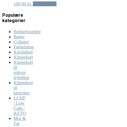
100,00
kr.
Tilføj til kurv
Populære
kategorier
Bedsteforældre
Bøger
Collager
Fødselsdag
Kærlighed
Klippekort
Klippekort
til
enhver
lejlighed
Klippekort
til
kæresten
LCHF
/ Low
Carb /
KETO
Mor &
Far