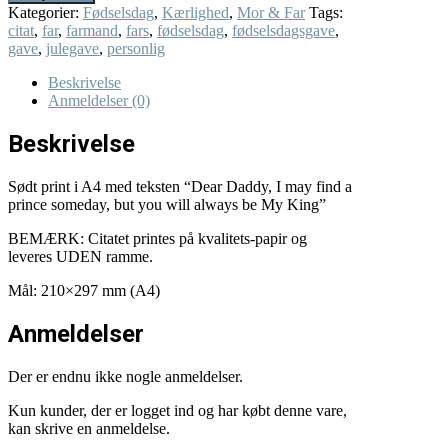
I
Kategorier:
Fødselsdag
,
Kærlighed
,
Mor & Far
Tags:
may
citat
,
far
,
farmand
,
fars
,
fødselsdag
,
fødselsdagsgave
,
find
gave
,
julegave
,
personlig
a
prince...
Beskrivelse
A4
Anmeldelser (0)
print
antal
Beskrivelse
Sødt print i A4 med teksten “Dear Daddy, I may find a
prince someday, but you will always be My King”
BEMÆRK: Citatet printes på kvalitets-papir og
leveres UDEN ramme.
Mål: 210×297 mm (A4)
Anmeldelser
Der er endnu ikke nogle anmeldelser.
Kun kunder, der er logget ind og har købt denne vare,
kan skrive en anmeldelse.