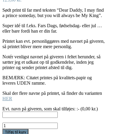
Sødt print til far med teksten “Dear Daddy, I may find
a prince someday, but you will always be My King”.
Super idé til f.eks. Fars Dags, fødselsdag- eller jul …
eller bare fordi han er din far.
Printet kan evt. personliggøres med navnet på giveren,
så printet bliver mere mere personlig.
Notér venligst navnet på giveren i feltet herunder, så
sætter jeg et udkast op til godkendelse, inden jeg
printer og sender printet afsted til dig.
BEMÆRK: Citatet printes på kvalitets-papir og
leveres UDEN ramme.
Skal der flere navne på printet, så finder du varianten
HER
Evt. navn på giveren, som skal tilføjes: :- (
0,00
kr.
)
Dear
Daddy,
Tilføj til kurv