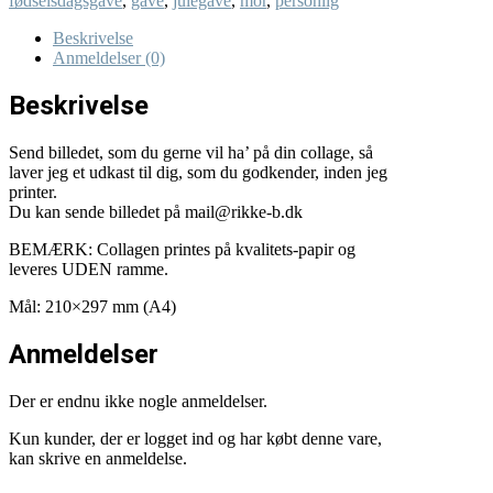
fødselsdagsgave
,
gave
,
julegave
,
mor
,
personlig
...
A4
Beskrivelse
print
Anmeldelser (0)
antal
Beskrivelse
Send billedet, som du gerne vil ha’ på din collage, så
laver jeg et udkast til dig, som du godkender, inden jeg
printer.
Du kan sende billedet på mail@rikke-b.dk
BEMÆRK: Collagen printes på kvalitets-papir og
leveres UDEN ramme.
Mål: 210×297 mm (A4)
Anmeldelser
Der er endnu ikke nogle anmeldelser.
Kun kunder, der er logget ind og har købt denne vare,
kan skrive en anmeldelse.