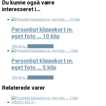
Du kunne også være
interesseret i…
Personligt klippekort m.
eget foto … 10 klip
Dette
199,00
kr.
Vælg muligheder
vare
har
flere
Personligt klippekort m.
varianter.
eget foto … 5 klip
Mulighederne
kan
vælges
Dette
199,00
kr.
Vælg muligheder
på
vare
varesiden
har
Relaterede varer
flere
varianter.
Mulighederne
kan