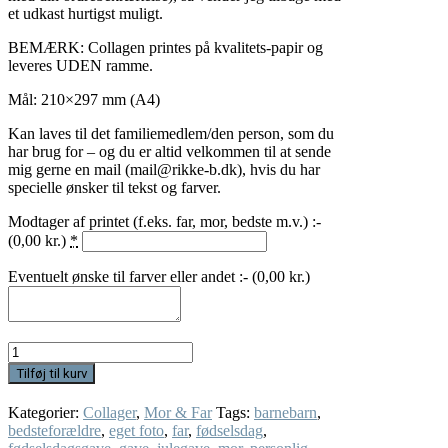
et udkast hurtigst muligt.
BEMÆRK: Collagen printes på kvalitets-papir og
leveres UDEN ramme.
Mål: 210×297 mm (A4)
Kan laves til det familiemedlem/den person, som du
har brug for – og du er altid velkommen til at sende
mig gerne en mail (mail@rikke-b.dk), hvis du har
specielle ønsker til tekst og farver.
Modtager af printet (f.eks. far, mor, bedste m.v.) :-
(
0,00
kr.
)
*
Eventuelt ønske til farver eller andet :- (
0,00
kr.
)
Collage
"Beskrivende
Tilføj til kurv
ord"
m.
Kategorier:
Collager
,
Mor & Far
Tags:
barnebarn
,
eget
bedsteforældre
,
eget foto
,
far
,
fødselsdag
,
foto