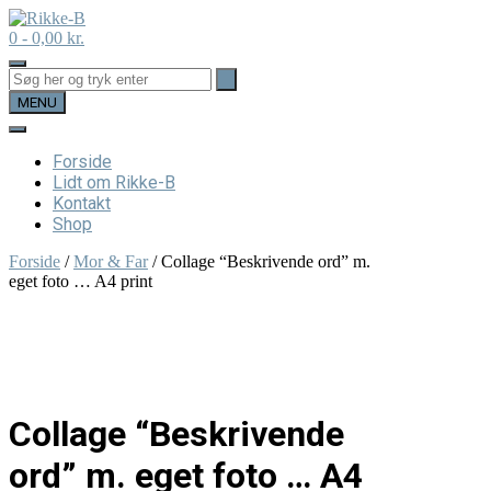
Skip
to
0
- 0,00 kr.
content
MENU
Forside
Lidt om Rikke-B
Kontakt
Shop
Forside
/
Mor & Far
/ Collage “Beskrivende ord” m.
eget foto … A4 print
Collage “Beskrivende
ord” m. eget foto … A4