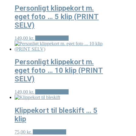
vælges
Personligt klippekort m.
på
varesiden
eget foto … 5 klip (PRINT
SELV)
Dette
149,00
kr.
Vælg muligheder
vare
har
flere
varianter.
Personligt klippekort m.
Mulighederne
eget foto … 10 klip (PRINT
kan
vælges
SELV)
på
varesiden
Dette
149,00
kr.
Vælg muligheder
vare
har
flere
Klippekort til bleskift … 5
varianter.
klip
Mulighederne
kan
vælges
Dette
75,00
kr.
Vælg muligheder
på