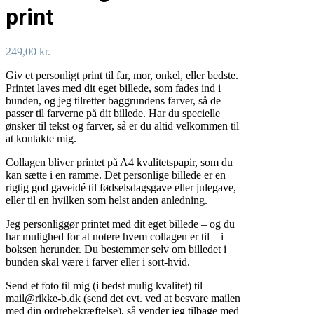
print
249,00
kr.
Giv et personligt print til far, mor, onkel, eller bedste.
Printet laves med dit eget billede, som fades ind i
bunden, og jeg tilretter baggrundens farver, så de
passer til farverne på dit billede. Har du specielle
ønsker til tekst og farver, så er du altid velkommen til
at kontakte mig.
Collagen bliver printet på A4 kvalitetspapir, som du
kan sætte i en ramme. Det personlige billede er en
rigtig god gaveidé til fødselsdagsgave eller julegave,
eller til en hvilken som helst anden anledning.
Jeg personliggør printet med dit eget billede – og du
har mulighed for at notere hvem collagen er til – i
boksen herunder. Du bestemmer selv om billedet i
bunden skal være i farver eller i sort-hvid.
Send et foto til mig (i bedst mulig kvalitet) til
mail@rikke-b.dk (send det evt. ved at besvare mailen
med din ordrebekræftelse), så vender jeg tilbage med